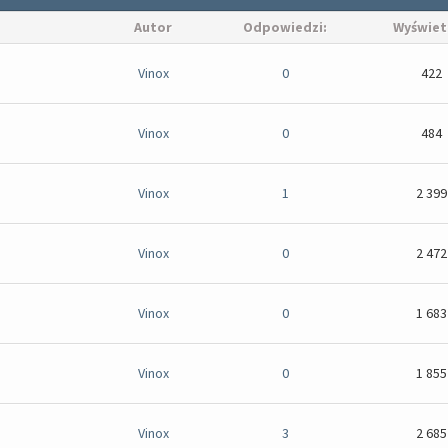
Autor
Odpowiedzi:
Wyświet
Vinox
0
422
Vinox
0
484
Vinox
1
2 399
Vinox
0
2 472
Vinox
0
1 683
Vinox
0
1 855
Vinox
3
2 685