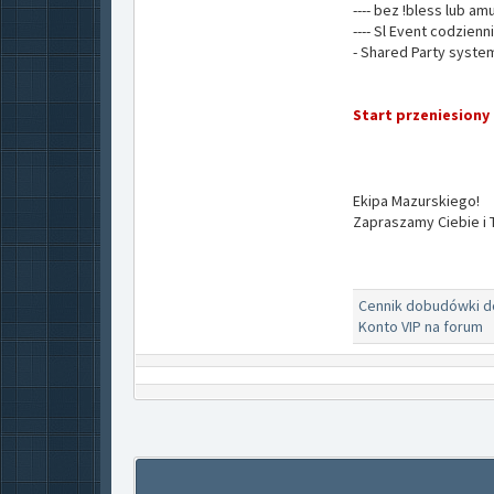
---- bez !bless lub amu
---- Sl Event codzienni
- Shared Party system
Start przeniesiony
Ekipa Mazurskiego!
Zapraszamy Ciebie i
Cennik dobudówki 
Konto VIP na forum