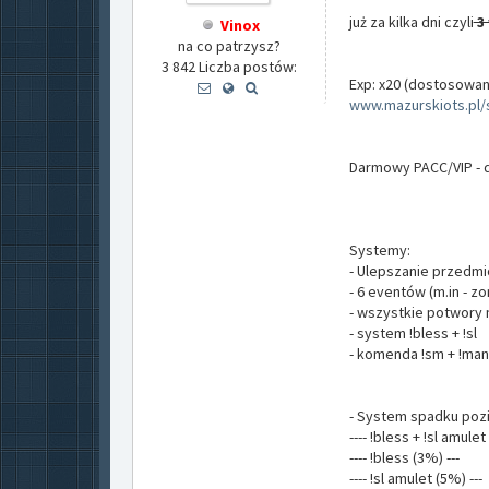
już za kilka dni czyli
3 
Vinox
na co patrzysz?
3 842 Liczba postów:
Exp: x20 (dostosowan
www.mazurskiots.pl/
Darmowy PACC/VIP - 
Systemy:
- Ulepszanie przedm
- 6 eventów (m.in - zo
- wszystkie potwory m
- system !bless + !sl
- komenda !sm + !ma
- System spadku poz
---- !bless + !sl amulet 
---- !bless (3%) ---
---- !sl amulet (5%) ---