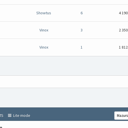
Showtus
6
4 190
Vinox
3
2 350
Vinox
1
1 812
TS
Lite mode