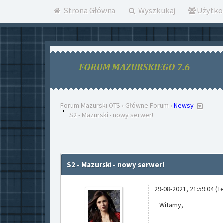
Strona Główna
Wyszkukaj
Użytko
Forum Mazurski OTS
›
Główne Forum
›
Newsy
S2 - Mazurski - nowy serwer!
S2 - Mazurski - nowy serwer!
29-08-2021, 21:59:04
(T
Witamy,