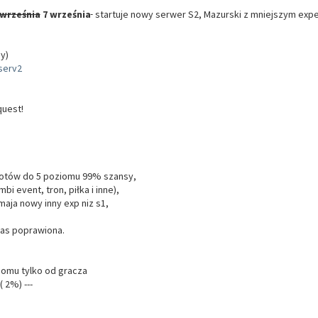
września
7 września
startuje nowy serwer S2, Mazurski z mniejszym expe
y)
serv2
quest!
iotów do 5 poziomu 99% szansy,
mbi event, tron, piłka i inne),
aja nowy inny exp niz s1,
nas poprawiona.
iomu tylko od gracza
( 2%) ---