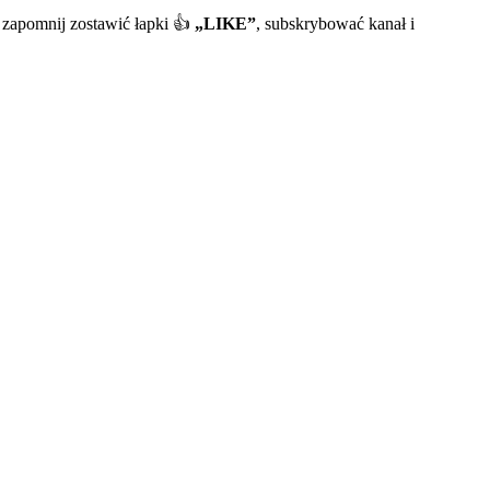
e zapomnij zostawić łapki 👍
„LIKE”
, subskrybować kanał i