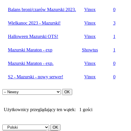
Balans broni/czarów Mazurski 2023.
Vinox
0
Wielkanoc 2023 - Mazurski!
Vinox
3
Halloween Mazurski OTS!
Vinox
1
Mazurski Maraton - exp
Showtus
1
Mazurski Maraton - exp.
Vinox
0
S2 - Mazurski - nowy serwer!
Vinox
0
Użytkownicy przeglądający ten wątek:
1 gości