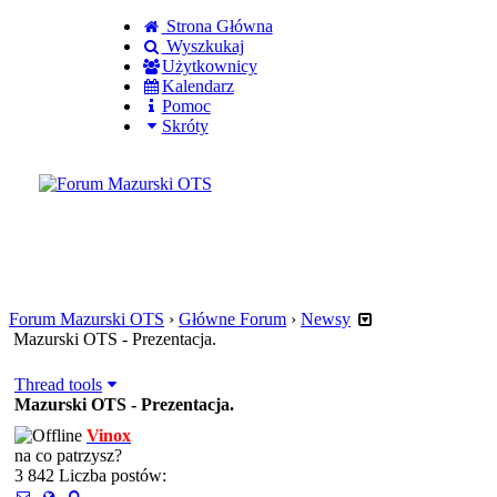
Strona Główna
Wyszkukaj
Użytkownicy
Kalendarz
Pomoc
Skróty
Zaloguj się
Utworz konto
Forum Mazurski OTS
›
Główne Forum
›
Newsy
Mazurski OTS - Prezentacja.
Thread tools
Mazurski OTS - Prezentacja.
Vinox
na co patrzysz?
3 842 Liczba postów: