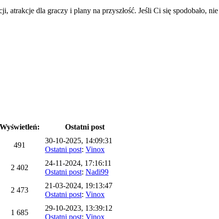
atrakcje dla graczy i plany na przyszłość. Jeśli Ci się spodobało, ni
Wyświetleń:
Ostatni post
30-10-2025, 14:09:31
491
Ostatni post
:
Vinox
24-11-2024, 17:16:11
2 402
Ostatni post
:
Nadi99
21-03-2024, 19:13:47
2 473
Ostatni post
:
Vinox
29-10-2023, 13:39:12
1 685
Ostatni post
:
Vinox