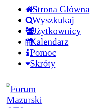
Strona Główna
Wyszkukaj
Użytkownicy
Kalendarz
Pomoc
Skróty