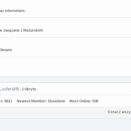
az internetem.
ie związane z Mazurskim!
filmami.
),
icifet
(37) - 2 Ukryto
s: 6611
Newest Member: Showtime
Most Online: 508
Oznacz wszys