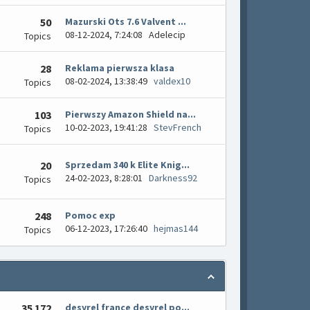
50
Mazurski Ots 7.6 Valvent ...
08-12-2024, 7:24:08
Adelecip
Topics
28
Reklama pierwsza klasa
08-02-2024, 13:38:49
valdex10
Topics
103
Pierwszy Amazon Shield na...
10-02-2023, 19:41:28
StevFrench
Topics
20
Sprzedam 340 k Elite Knig...
24-02-2023, 8:28:01
Darkness92
Topics
248
Pomoc exp
06-12-2023, 17:26:40
hejmas144
Topics
35 172
desyrel france desyrel po...