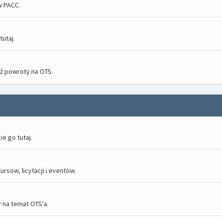
w PACC.
utaj.
dź powroty na OTS.
e go tutaj.
rsow, licytacji i eventow.
 na temat OTS'a.