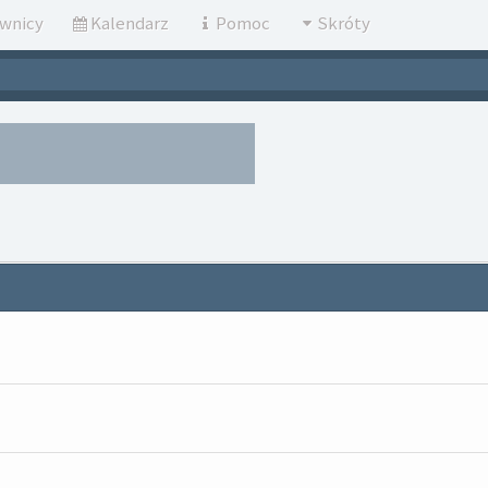
wnicy
Kalendarz
Pomoc
Skróty