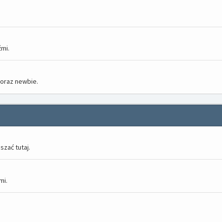
mi.
 oraz newbie.
zać tutaj.
mi.