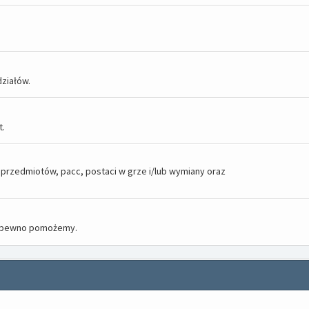
ziałów.
t.
rzedmiotów, pacc, postaci w grze i/lub wymiany oraz
na pewno pomożemy.