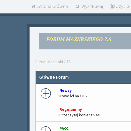
Strona Główna
Wyszkukaj
Użytko
Forum Mazurski OTS
Główne Forum
Newsy
Nowości na OTS.
Regulaminy
Przeczytaj koniecznie!!!
PACC