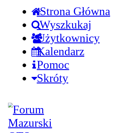
Strona Główna
Wyszkukaj
Użytkownicy
Kalendarz
Pomoc
Skróty