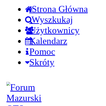
Strona Główna
Wyszkukaj
Użytkownicy
Kalendarz
Pomoc
Skróty