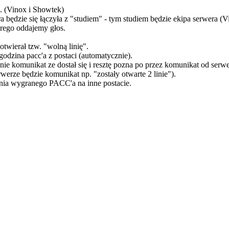
i. (Vinox i Showtek)
 będzie się łączyła z "studiem" - tym studiem będzie ekipa serwera (
órego oddajemy głos.
otwierał tzw. "wolną linię".
 godzina pacc'a z postaci (automatycznie).
tanie komunikat ze dostał się i resztę pozna po przez komunikat od serwe
rwerze będzie komunikat np. "zostały otwarte 2 linie").
nia wygranego PACC'a na inne postacie.