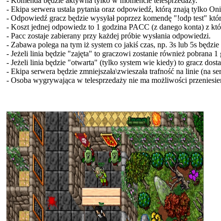
- Komenda będzie aktywna tylko w momencie telesprzedaży.
- Ekipa serwera ustala pytania oraz odpowiedź, którą znają tylko On
- Odpowiedź gracz będzie wysyłał poprzez komendę "!odp test" która
- Koszt jednej odpowiedz to 1 godzina PACC (z danego konta) z kt
- Pacc zostaje zabierany przy każdej próbie wysłania odpowiedzi.
- Zabawa polega na tym iż system co jakiś czas, np. 3s lub 5s będzie 
- Jeżeli linia będzie "zajęta" to graczowi zostanie również pobrana 1
- Jeżeli linia będzie "otwarta" (tylko system wie kiedy) to gracz dos
- Ekipa serwera będzie zmniejszała\zwieszała trafność na linie (na se
- Osoba wygrywająca w telesprzedaży nie ma możliwości przeniesie