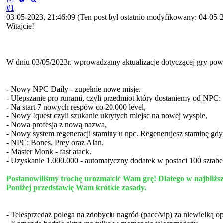
#1
03-05-2023, 21:46:09
(Ten post był ostatnio modyfikowany: 04-05-
Witajcie!
W dniu 03/05/2023r. wprowadzamy aktualizacje dotyczącej gry powy
- Nowy NPC Daily - zupełnie nowe misje.
- Ulepszanie pro runami, czyli przedmiot który dostaniemy od NPC: 
- Na start 7 nowych respów co 20.000 level,
- Nowy !quest czyli szukanie ukrytych miejsc na nowej wyspie,
- Nowa profesja z nową nazwa,
- Nowy system regeneracji staminy u npc. Regenerujesz staminę gdy
- NPC: Bones, Prey oraz Alan.
- Master Monk - fast atack.
- Uzyskanie 1.000.000 - automatyczny dodatek w postaci 100 sztabe
Postanowiliśmy trochę urozmaicić Wam grę! Dlatego w najbliższą
Poniżej przedstawię Wam krótkie zasady.
- Telesprzedaż polega na zdobyciu nagród (pacc/vip) za niewielką op