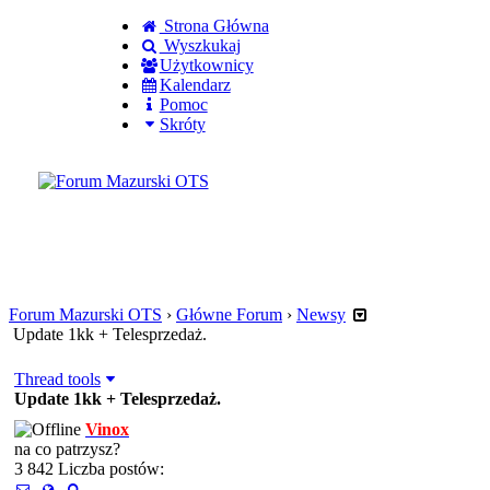
Strona Główna
Wyszkukaj
Użytkownicy
Kalendarz
Pomoc
Skróty
Zaloguj się
Utworz konto
Forum Mazurski OTS
›
Główne Forum
›
Newsy
Update 1kk + Telesprzedaż.
Thread tools
Update 1kk + Telesprzedaż.
Vinox
na co patrzysz?
3 842 Liczba postów: