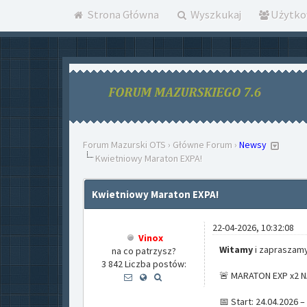
Strona Główna
Wyszkukaj
Użytko
Forum Mazurski OTS
›
Główne Forum
›
Newsy
Kwietniowy Maraton EXPA!
Kwietniowy Maraton EXPA!
22-04-2026, 10:32:08
Vinox
Witamy
i zapraszamy
na co patrzysz?
3 842 Liczba postów:
🚨 MARATON EXP x2 
📅 Start: 24.04.2026 –