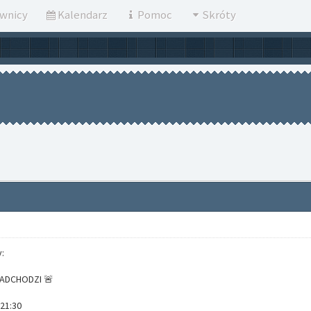
wnicy
Kalendarz
Pomoc
Skróty
:
NADCHODZI 🚨
 21:30