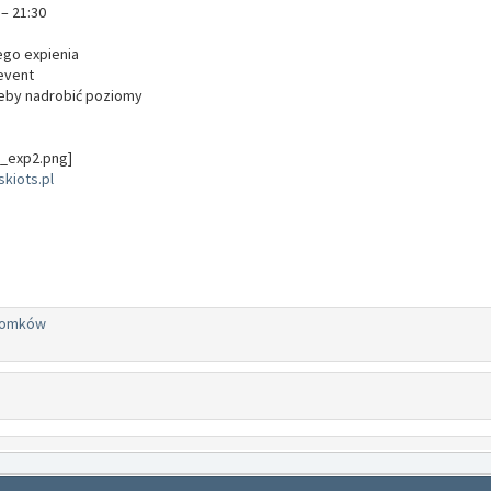
 – 21:30
ego expienia
 event
żeby nadrobić poziomy
kiots.pl
domków