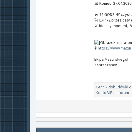
📅 Koniec: 27.04.2026
🔥 72 GODZINY czyst
🚀 EXP x2 przez cały
⚔️ Idealny moment, 
🌐
https://www.mazurs
Ekipa Mazurskiego!
Zapraszamy!
Cennik dobudówki 
Konto VIP na forum