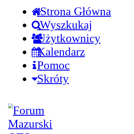
Strona Główna
Wyszkukaj
Użytkownicy
Kalendarz
Pomoc
Skróty