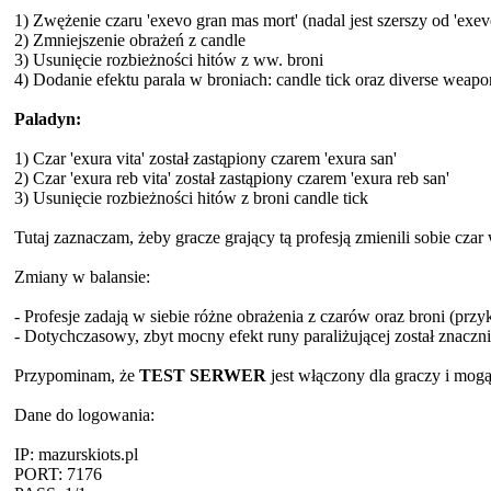
1) Zwężenie czaru 'exevo gran mas mort' (nadal jest szerszy od 'exe
2) Zmniejszenie obrażeń z candle
3) Usunięcie rozbieżności hitów z ww. broni
4) Dodanie efektu parala w broniach: candle tick oraz diverse weapo
Paladyn:
1) Czar 'exura vita' został zastąpiony czarem 'exura san'
2) Czar 'exura reb vita' został zastąpiony czarem 'exura reb san'
3) Usunięcie rozbieżności hitów z broni candle tick
Tutaj zaznaczam, żeby gracze grający tą profesją zmienili sobie czar
Zmiany w balansie:
- Profesje zadają w siebie różne obrażenia z czarów oraz broni (
- Dotychczasowy, zbyt mocny efekt runy paraliżującej został znaczn
Przypominam, że
TEST SERWER
jest włączony dla graczy i mogą
Dane do logowania:
IP: mazurskiots.pl
PORT: 7176