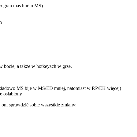
vo gran mas hur' u MS)
n
 w bocie, a także w hotkeyach w grze.
przykładowo MS bije w MS/ED mniej, natomiast w RP/EK więcej)
ie osłabiony
 oni sprawdzić sobie wszystkie zmiany: