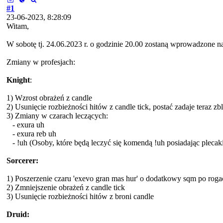
#1
23-06-2023, 8:28:09
Witam,
W sobotę tj. 24.06.2023 r. o godzinie 20.00 zostaną wprowadzone n
Zmiany w profesjach:
Knight
:
1) Wzrost obrażeń z candle
2) Usunięcie rozbieżności hitów z candle tick, postać zadaje teraz zb
3) Zmiany w czarach leczących:
- exura uh
- exura reb uh
- !uh (Osoby, które będą leczyć się komendą !uh posiadając plecaki 
Sorcerer:
1) Poszerzenie czaru 'exevo gran mas hur' o dodatkowy sqm po rogac
2) Zmniejszenie obrażeń z candle tick
3) Usunięcie rozbieżności hitów z broni candle
Druid: