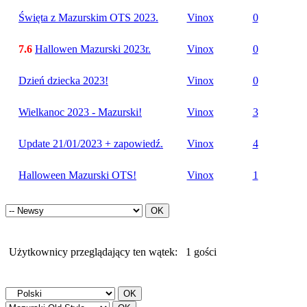
Święta z Mazurskim OTS 2023.
Vinox
0
7.6
Hallowen Mazurski 2023r.
Vinox
0
Dzień dziecka 2023!
Vinox
0
Wielkanoc 2023 - Mazurski!
Vinox
3
Update 21/01/2023 + zapowiedź.
Vinox
4
Halloween Mazurski OTS!
Vinox
1
Użytkownicy przeglądający ten wątek:
1 gości