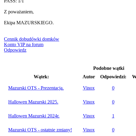
PASS: 1/1
Z poważaniem,
Ekipa MAZURSKIEGO.
Cennik dobudówki domków
Konto VIP na forum
Odpowiedz
Podobne wątki
Wątek:
Autor
Odpowiedzi:
W
Mazurski OTS - Prezentacja.
Vinox
0
Hallowen Mazurski 2025.
Vinox
0
Hallowen Mazurski 2024r.
Vinox
1
Mazurski OTS - ostatnie zmiany!
Vinox
0