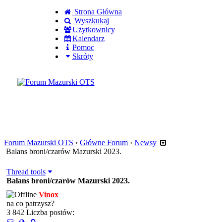
Strona Główna
Wyszkukaj
Użytkownicy
Kalendarz
Pomoc
Skróty
Zaloguj się
Utworz konto
Forum Mazurski OTS
›
Główne Forum
›
Newsy
Balans broni/czarów Mazurski 2023.
Thread tools
Balans broni/czarów Mazurski 2023.
Vinox
na co patrzysz?
3 842 Liczba postów: