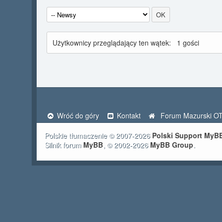
Użytkownicy przeglądający ten wątek:
1 gości
Wróć do góry
Kontakt
Forum Mazurski O
Polskie tłumaczenie © 2007-2026
Polski Support MyB
Silnik forum
MyBB
, © 2002-2026
MyBB Group
.