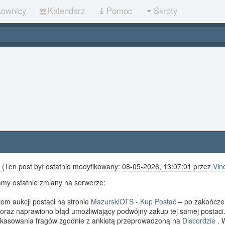
kownicy
Kalendarz
Pomoc
Skróty
0
(Ten post był ostatnio modyfikowany: 08-05-2026, 13:07:01 przez
Vin
amy ostatnie zmiany na serwerze:
em aukcji postaci na stronie
MazurskiOTS - Kup Postać
– po zakończen
oraz naprawiono błąd umożliwiający podwójny zakup tej samej postaci
 kasowania fragów zgodnie z ankietą przeprowadzoną na
Discordzie
. W