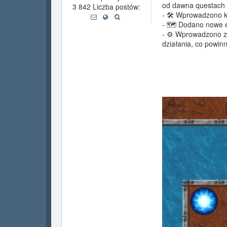
od dawna questach 
3 842 Liczba postów:
- 🛠️ Wprowadzono 
- 🗺️ Dodano nowe 
- ⚙️ Wprowadzono zm
działania, co powinn