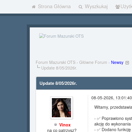
Strona Główna
Wyszkukaj
Użyt
Forum Mazurski OTS
›
Główne Forum
›
Newsy
Update 8/05/2026r.
Update 8/05/2026r.
08-05-2026, 13:01:4
Witamy, przedstawi
- ✅ Poprawiono syst
akcję do wykonania 
Vinox
- ✅ Dodano funkcję
na co patrzysz?