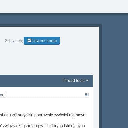
Utworz konto
Zaloguj się
Thread tools
ox
.)
#1
iu aukcji przyciski poprawnie wyświetlają nową
.
 związku z tą zmianą w niektórych istniejących