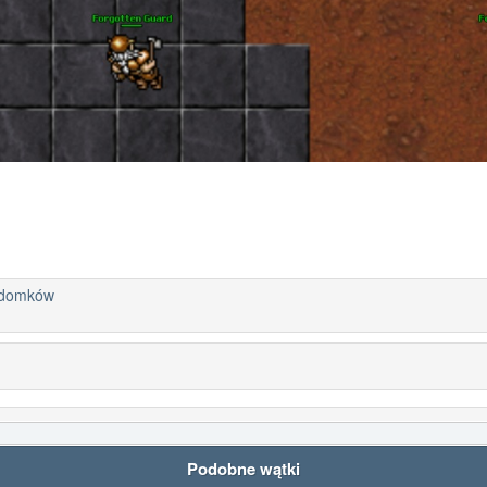
 domków
m
Podobne wątki