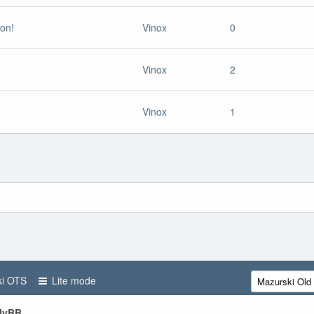
ton!
Vinox
0
Vinox
2
Vinox
1
i OTS
Lite mode
 MyBB