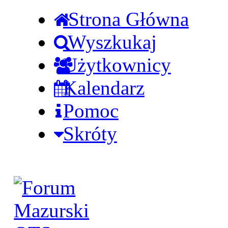
Strona Główna
Wyszkukaj
Użytkownicy
Kalendarz
Pomoc
Skróty