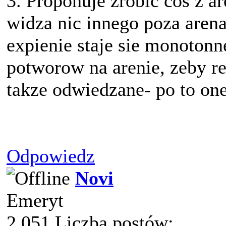
3. Proponuje zrobic cos z a
widza nic innego poza arena
expienie staje sie monotonn
potworow na arenie, zeby re
takze odwiedzane- po to one
Odpowiedz
Novi
Emeryt
2 051 Liczba postów: