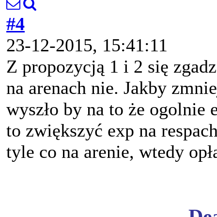
#4
23-12-2015, 15:41:11
Z propozycją 1 i 2 się zgad
na arenach nie. Jakby zmniej
wyszło by na to że ogolnie e
to zwiększyć exp na respac
tyle co na arenie, wtedy opł
De