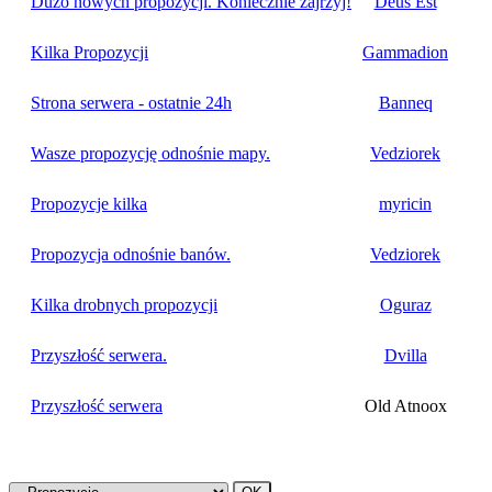
Dużo nowych propozycji. Koniecznie zajrzyj!
Deus Est
Kilka Propozycji
Gammadion
Strona serwera - ostatnie 24h
Banneq
Wasze propozycję odnośnie mapy.
Vedziorek
Propozycje kilka
myricin
Propozycja odnośnie banów.
Vedziorek
Kilka drobnych propozycji
Oguraz
Przyszłość serwera.
Dvilla
Przyszłość serwera
Old Atnoox