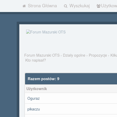
Strona Główna
Wyszkukaj
Użytkow
Forum Mazurski OTS
›
Działy ogolne
›
Propozycje
›
Kil
Kto napisał?
Razem postów: 9
Użytkownik
Oguraz
pikaczu