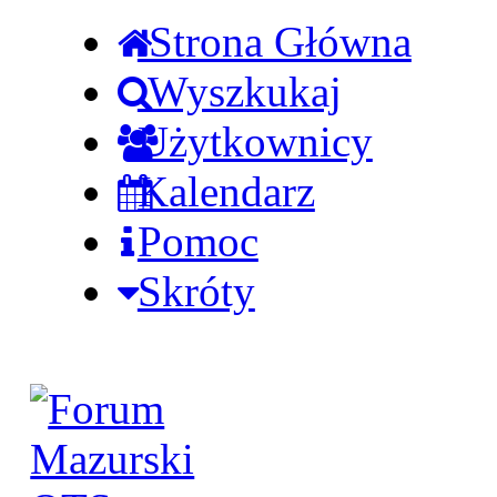
Strona Główna
Wyszkukaj
Użytkownicy
Kalendarz
Pomoc
Skróty