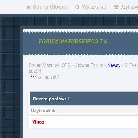
Strona Główna
Wyszkukaj
Użytkow
Forum Mazurski OTS
›
Główne Forum
›
Newsy
›
Sl Eve
2023r!
Kto napisał?
Razem postów: 1
Użytkownik
Vinox