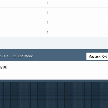
1
1
1
1
i OTS
Lite mode
 MyBB