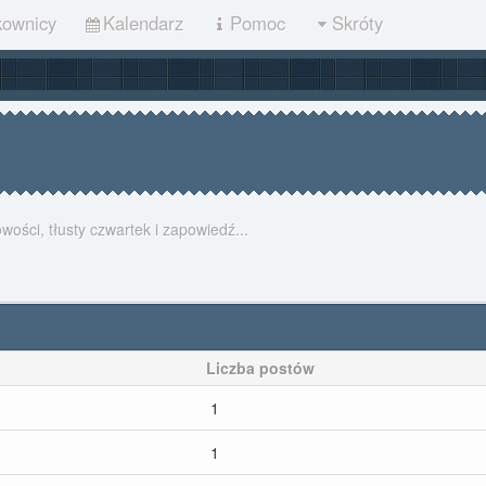
kownicy
Kalendarz
Pomoc
Skróty
wości, tłusty czwartek i zapowiedź...
Liczba postów
1
1