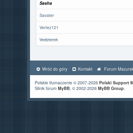
Sasha
Savater
Vertez121
Vedziorek
Wróć do góry
Kontakt
Forum Mazursk
Polskie tłumaczenie © 2007-2026
Polski Support
Silnik forum
MyBB
, © 2002-2026
MyBB Group
.