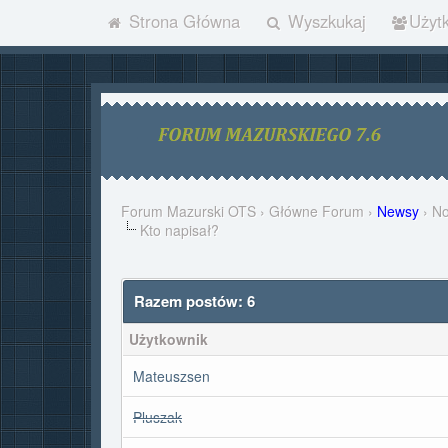
Strona Główna
Wyszkukaj
Użyt
Forum Mazurski OTS
›
Główne Forum
›
Newsy
›
No
Kto napisał?
Razem postów: 6
Użytkownik
Mateuszsen
Pluszak