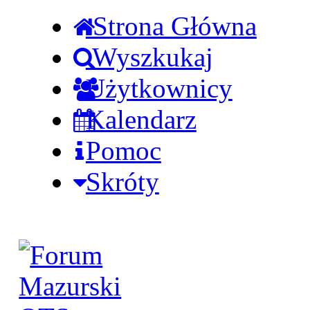
Strona Główna
Wyszkukaj
Użytkownicy
Kalendarz
Pomoc
Skróty