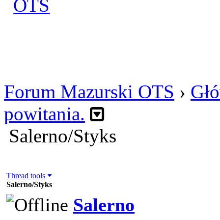
Zaloguj się
Utworz konto
Forum Mazurski OTS
›
Głó
powitania.
Salerno/Styks
Thread tools
Salerno/Styks
Salerno