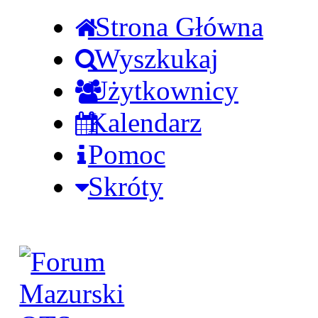
Strona Główna
Wyszkukaj
Użytkownicy
Kalendarz
Pomoc
Skróty