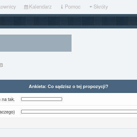
kownicy
Kalendarz
Pomoc
Skróty
Ankieta: Co sądzisz o tej propozycji?
 na tak.
laczego)