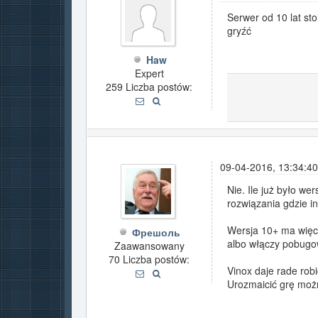
Serwer od 10 lat sto
gryźć
Haw
Expert
259 Liczba postów:
09-04-2016, 13:34:40
Nie. Ile już było we
rozwiązania gdzie in
Wersja 10+ ma więcej
Фрешоль
albo włączy pobugo
Zaawansowany
70 Liczba postów:
Vinox daje rade rob
Urozmaicić grę można