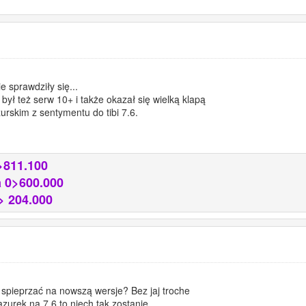
e sprawdziły się...
ył też serw 10+ i także okazał się wielką klapą
urskim z sentymentu do tibi 7.6.
>811.100
 0>600.000
> 204.000
 spieprzać na nowszą wersje? Bez jaj troche
zurek na 7.6 to niech tak zostanie.