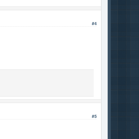
#4
#5