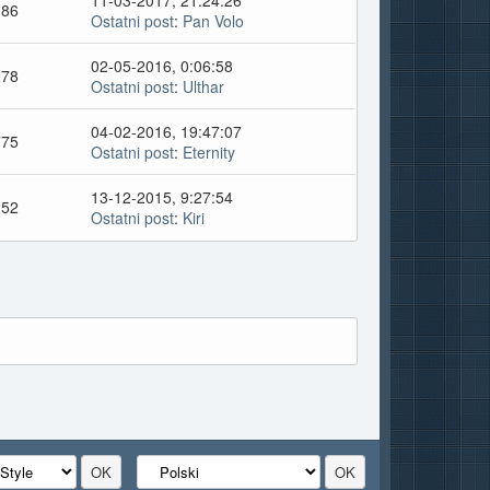
11-03-2017, 21:24:26
086
Ostatni post
:
Pan Volo
02-05-2016, 0:06:58
278
Ostatni post
:
Ulthar
04-02-2016, 19:47:07
775
Ostatni post
:
Eternity
13-12-2015, 9:27:54
252
Ostatni post
:
Kiri