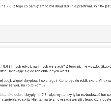
i na 7.6, z tego co pamiętam to był drugi 8.6 i nie przetrwał. W 10+ je
rsji 8.6 i innych edycji, na innych wersjach? Z tego nic nie wyszło. Skup
dziej, uciekając się do robienia innych wersji.
 opcji, więcej skryptów. I co z tego? Kto to będzie robił, skoro Vinox
wany serwer, na co to komu?
ić bardzo dobre skrypty na 7.6, więc wystarczy tylko rozbudować ten s
 zmieniając sprity klienta (na te z nowszych wersji) , tego, który dostę