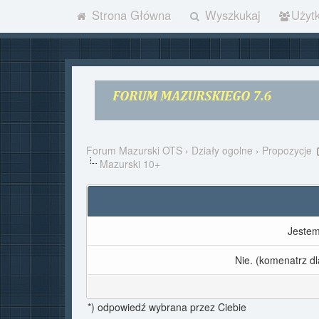
Strona Główna
Wyszkukaj
Użyt
Forum Mazurski OTS
›
Działy ogolne
›
Propozycje
Mazurski 10+
Jestem
Nie. (komenatrz d
*) odpowiedź wybrana przez Ciebie