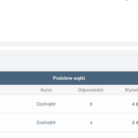
Podobne wątki
Autor
Odpowiedzi:
Wyświ
Dzefrej69
8
4 
Dzefrej69
4
2 