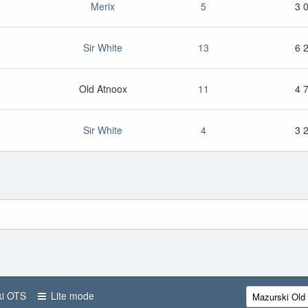
Merix
5
3 
Sir White
13
6 
Old Atnoox
11
4 
Sir White
4
3 
i OTS
Lite mode