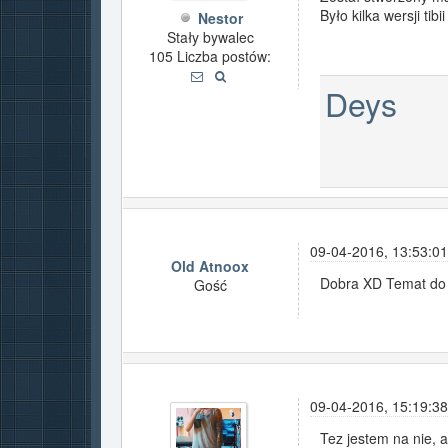
Było kilka wersji ti
Nestor
Stały bywalec
105 Liczba postów:
Deys
09-04-2016, 13:53:01
Old Atnoox
Dobra XD Temat do z
Gość
09-04-2016, 15:19:38
Tez jestem na nie,