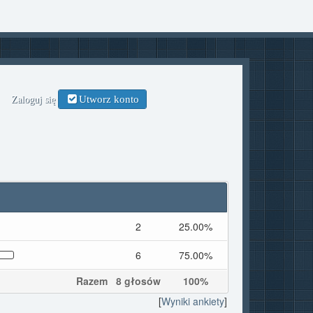
Utworz konto
Zaloguj się
2
25.00%
6
75.00%
Razem
8 głosów
100%
[
Wyniki ankiety
]