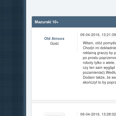
Mazurski 10+
09-04-2016, 13:21:39
Old Atnoox
Witam, otóż pomyśla
Gość
Chodzi mi dokładnie 
reklamą graczy by p
po prostu poprzenosi
roboty tylko o wiele
czy ten sam wygląd i
pozamieniać).Według
Dodam także, że serw
skończył to by poprz
09-04-2016, 13:28:02