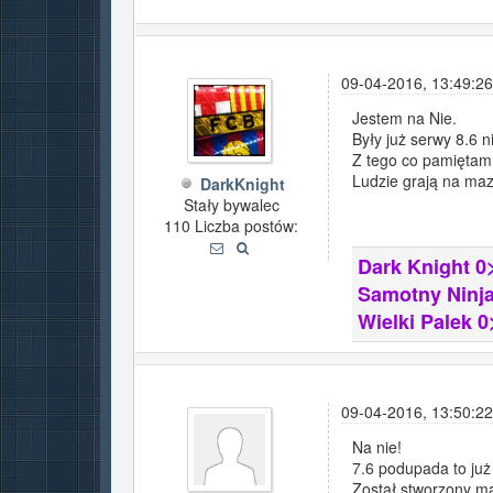
09-04-2016, 13:49:26
Jestem na Nie.
Były już serwy 8.6 ni
Z tego co pamiętam b
Ludzie grają na maz
DarkKnight
Stały bywalec
110 Liczba postów:
Dark Knight 0
Samotny Ninja
Wielki Palek 0
09-04-2016, 13:50:22
Na nie!
7.6 podupada to już
Został stworzony ma