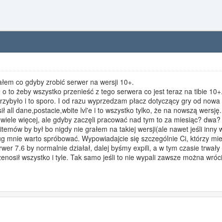
łem co gdyby zrobić serwer na wersji 10+.
o to żeby wszystko przenieść z tego serwera co jest teraz na tibie 10+
rzybyło i to sporo. I od razu wyprzedzam płacz dotyczący gry od nowa 
ł all dane,postacie,wbite lvl'e i to wszystko tylko, że na nowszą wersję.
, wiele więcej, ale gdyby zaczęli pracować nad tym to za miesiąc? dwa?
temów by był bo nigdy nie grałem na takiej wersji(ale nawet jeśli inny 
 mnie warto spróbować. Wypowiadajcie się szczególnie Ci, którzy mieli
er 7.6 by normalnie działał, dalej byśmy expili, a w tym czasie trwały
enosił wszystko i tyle. Tak samo jeśli to nie wypali zawsze można wróc