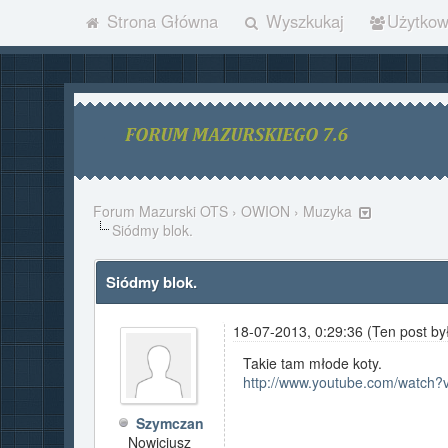
Strona Główna
Wyszkukaj
Użytkow
Forum Mazurski OTS
›
OWION
›
Muzyka
Siódmy blok.
Siódmy blok.
18-07-2013, 0:29:36
(Ten post by
Takie tam młode koty.
http://www.youtube.com/watch?
Szymczan
Nowicjusz