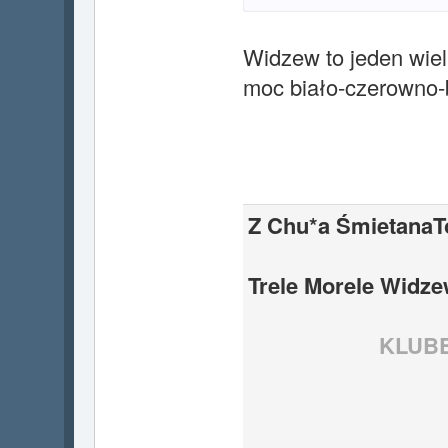
Widzew to jeden wiel
moc biało-czerowno-b
Z Chu*a ŚmietanaTo
Trele Morele Widzew
KLUB