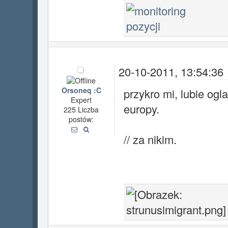
20-10-2011, 13:54:36
Orsoneq :C
przykro mi, lubie ogl
Expert
europy.
225 Liczba
postów:
// za nikim.