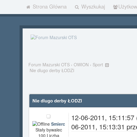
Strona Główna
Wyszkukaj
Użytkow
Forum Mazurski OTS
›
OWION
›
Sport
Nie dlugo derby ŁODZI
Nie dlugo derby ŁODZI
12-06-2011, 15:11:57
Smierc
06-2011, 15:13:31 pr
Stały bywalec
100 Liczba