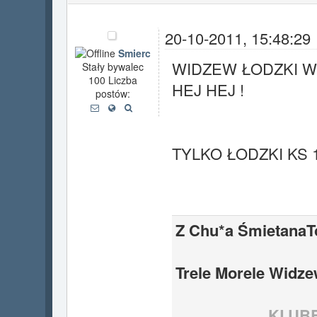
20-10-2011, 15:48:29
Smierc
WIDZEW ŁODZKI W
Stały bywalec
100 Liczba
HEJ HEJ !
postów:
TYLKO ŁODZKI KS 
Z Chu*a ŚmietanaTo
Trele Morele Widzew
KLUB