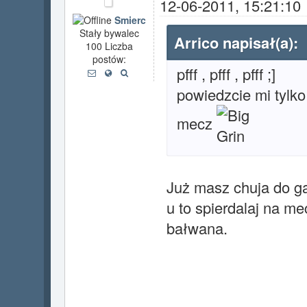
12-06-2011, 15:21:10
Smierc
Stały bywalec
Arrico napisał(a):
100 Liczba
postów:
pfff , pfff , pfff ;]
powiedzcie mi tylko 
mecz
Już masz chuja do ga
u to spierdalaj na m
bałwana.