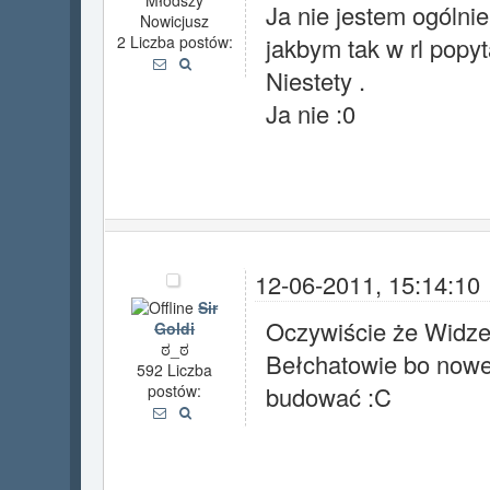
Młodszy
Ja nie jestem ogólni
Nowicjusz
2 Liczba postów:
jakbym tak w rl popy
Niestety .
Ja nie :0
12-06-2011, 15:14:10
Sir
Oczywiście że Widze
Goldi
ಠ_ಠ
Bełchatowie bo noweg
592 Liczba
postów:
budować :C