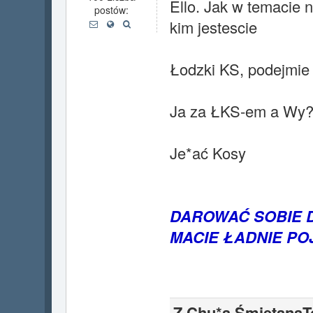
Ello. Jak w temacie n
postów:
kim jestescie
Łodzki KS, podejmi
Ja za ŁKS-em a Wy
Je*ać Kosy
DAROWAĆ SOBIE D
MACIE ŁADNIE P
Z Chu*a ŚmietanaTo