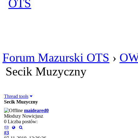
Zaloguj się
Utworz konto
Forum Mazurski OTS
›
OW
Secik Muzyczny
Thread tools
Secik Muzyczny
maideared0
Młodszy Nowicjusz
0 Liczba postów:
#3