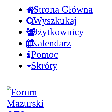
Strona Główna
Wyszkukaj
Użytkownicy
Kalendarz
Pomoc
Skróty