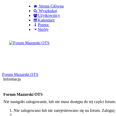
Strona Główna
Wyszkukaj
Użytkownicy
Kalendarz
Pomoc
Skróty
Zaloguj się
Utworz konto
Forum Mazurski OTS
Informacja
Forum Mazurski OTS
Nie nastąpiło zalogowanie, lub nie masz dostępu do tej części forum
Nie zalogowano lub nie zarejestrowano się na forum. Zaloguj s