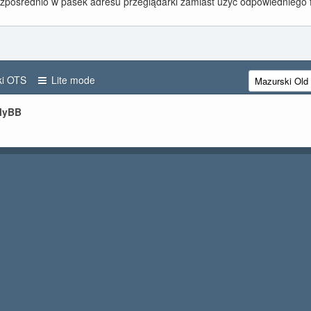
ezpośrednio w pasek adresu przeglądarki zamiast użyć odpowiedniego 
i OTS
Lite mode
 MyBB