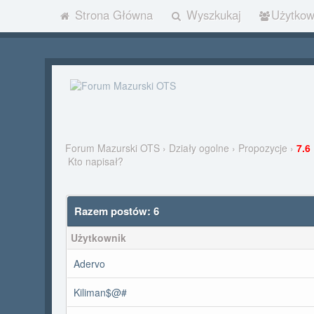
Strona Główna
Wyszkukaj
Użytkow
Forum Mazurski OTS
›
Działy ogolne
›
Propozycje
›
7.6
Kto napisał?
Razem postów: 6
Użytkownik
Adervo
Kiliman$@#