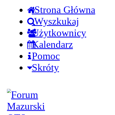
Strona Główna
Wyszkukaj
Użytkownicy
Kalendarz
Pomoc
Skróty