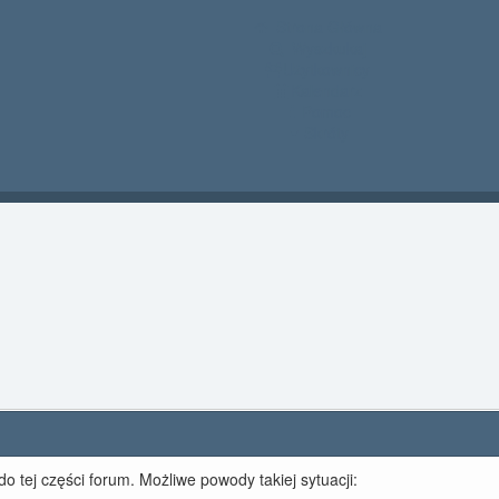
Strona Główna
Wyszkukaj
Użytkownicy
Kalendarz
Pomoc
Skróty
o tej części forum. Możliwe powody takiej sytuacji: