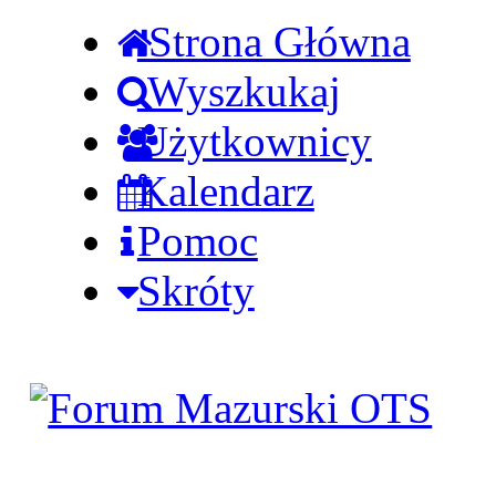
Strona Główna
Wyszkukaj
Użytkownicy
Kalendarz
Pomoc
Skróty
Zaloguj się
Utworz konto