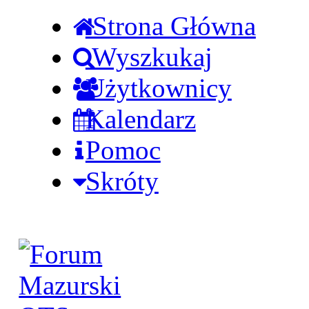
Strona Główna
Wyszkukaj
Użytkownicy
Kalendarz
Pomoc
Skróty