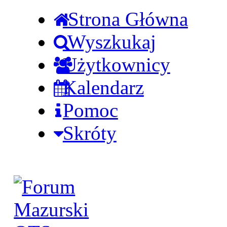
Strona Główna
Wyszkukaj
Użytkownicy
Kalendarz
Pomoc
Skróty