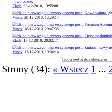
noworoczne.
Elade
,
23-12-2010, 13:55:08
Nowa waluta.
(S
Vinox
,
20-12-2010, 12:29:14
Premium Accoun
Vinox
,
18-12-2010, 20:47:35
Licytacje domk
Elade
,
17-12-2010, 20:02:17
Zmiana nazwy us
Vinox
,
13-12-2010, 19:04:14
Strony (34):
« Wstecz
1
...