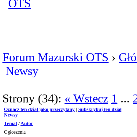
Zaloguj się
Utworz konto
Forum Mazurski OTS
›
Głó
Newsy
Strony (34):
« Wstecz
1
...
Oznacz ten dział jako przeczytany
|
Subskrybuj ten dział
Newsy
Temat
/
Autor
Ogłoszenia