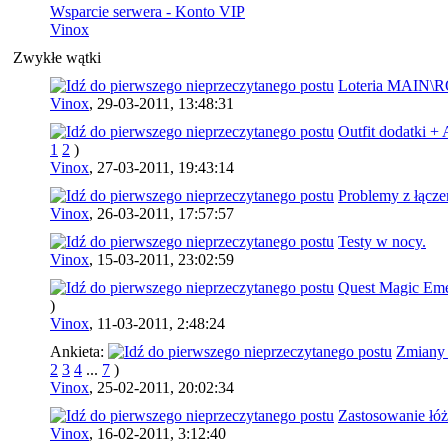
Wsparcie serwera - Konto VIP
Vinox
Zwykłe wątki
Loteria MAIN\
Vinox
,
29-03-2011, 13:48:31
Outfit dodatki 
1
2
)
Vinox
,
27-03-2011, 19:43:14
Problemy z łącz
Vinox
,
26-03-2011, 17:57:57
Testy w nocy.
Vinox
,
15-03-2011, 23:02:59
Quest Magic Eme
)
Vinox
,
11-03-2011, 2:48:24
Ankieta:
Zmiany b
2
3
4
...
7
)
Vinox
,
25-02-2011, 20:02:34
Zastosowanie łóż
Vinox
,
16-02-2011, 3:12:40