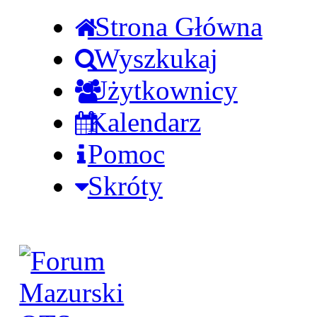
Strona Główna
Wyszkukaj
Użytkownicy
Kalendarz
Pomoc
Skróty