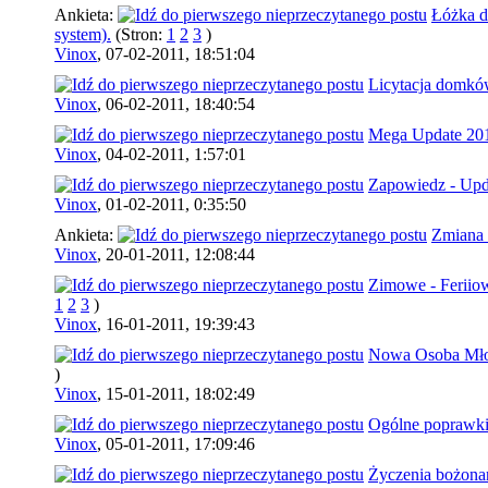
Ankieta:
Łóżka 
system).
(Stron:
1
2
3
)
Vinox
,
07-02-2011, 18:51:04
Licytacja domkó
Vinox
,
06-02-2011, 18:40:54
Mega Update 20
Vinox
,
04-02-2011, 1:57:01
Zapowiedz - Upd
Vinox
,
01-02-2011, 0:35:50
Ankieta:
Zmiana
Vinox
,
20-01-2011, 12:08:44
Zimowe - Feriio
1
2
3
)
Vinox
,
16-01-2011, 19:39:43
Nowa Osoba Mło
)
Vinox
,
15-01-2011, 18:02:49
Ogólne poprawki
Vinox
,
05-01-2011, 17:09:46
Życzenia bożona