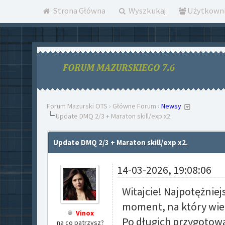
Strona Główna
Wyszkukaj
Użytkown
Forum Mazurski OTS
›
Główne Forum
›
Newsy
Update DMQ 2/3 + Maraton skill/exp x2.
Update DMQ 2/3 + Maraton skill/exp x2.
14-03-2026, 19:08:06
Witajcie! Najpotężni
moment, na który wiel
Vinox
Po długich przygotowa
na co patrzysz?