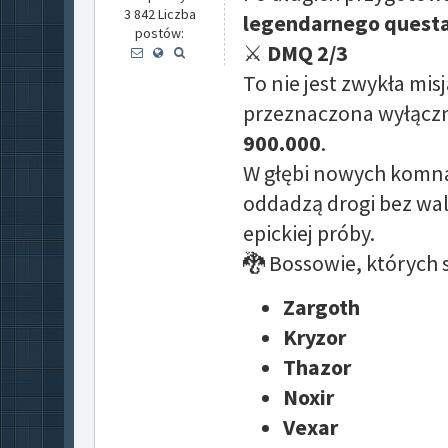
3 842 Liczba
legendarnego quest
postów:
⚔️
DMQ 2/3
To nie jest zwykła mis
przeznaczona wyłączni
900.000
.
W głębi nowych komnat
oddadzą drogi bez walki
epickiej próby.
🐉 Bossowie, których 
Zargoth
Kryzor
Thazor
Noxir
Vexar