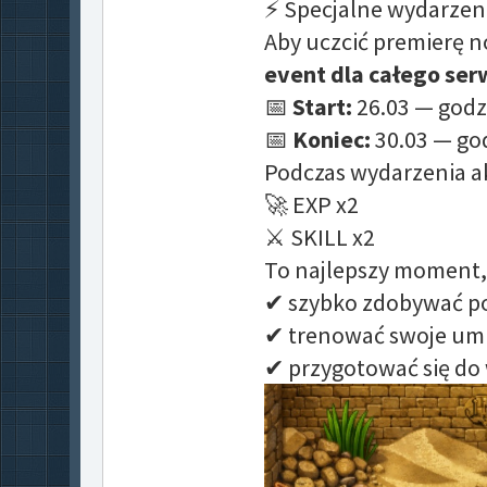
⚡ Specjalne wydarzen
Aby uczcić premierę 
event dla całego ser
📅
Start:
26.03 — god
📅
Koniec:
30.03 — go
Podczas wydarzenia a
🚀 EXP x2
⚔️ SKILL x2
To najlepszy moment,
✔ szybko zdobywać p
✔ trenować swoje umi
✔ przygotować się do