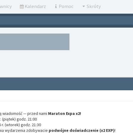
wnicy
Kalendarz
Pomoc
Skróty
ą wiadomość — przed nami
Maraton Expa x2!
. (piątek) godz. 21:00
 r. (wtorek) godz. 21:30
ania wydarzenia zdobywacie
podwójne doświadczenie (x2 EXP)
!