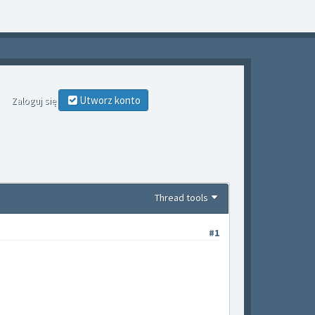
Utworz konto
Zaloguj się
Thread tools
#1