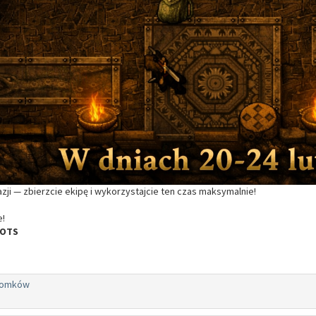
azji — zbierzcie ekipę i wykorzystajcie ten czas maksymalnie!
e!
 OTS
domków