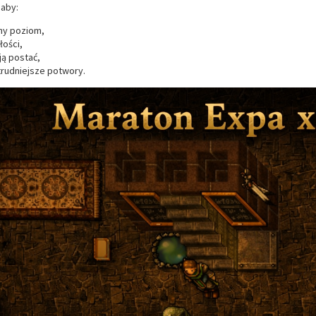
 aby:
ny poziom,
łości,
ą postać,
trudniejsze potwory.