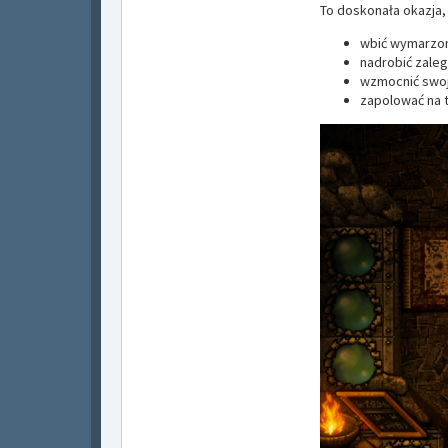
To doskonała okazja,
wbić wymarzo
nadrobić zaleg
wzmocnić swoj
zapolować na 