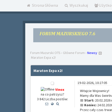
Strona Główna
Wyszkukaj
Użytko
Forum Mazurski OTS
›
Główne Forum
›
Newsy
Maraton Expa x2!
Maraton Expa x2!
19-02-2026, 10:27:05
Vinox
Witajcie Wojownicy!
na co patrzysz?
Mamy dla Was świetn
3 842 Liczba postów:
📅
Start:
20.02.2026 r
📅
Koniec:
24.02.2026
Przez cały czas trw