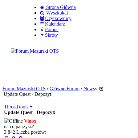
Strona Główna
Wyszkukaj
Użytkownicy
Kalendarz
Pomoc
Skróty
Zaloguj się
Utworz konto
Forum Mazurski OTS
›
Główne Forum
›
Newsy
Update Quest - Depozyt!
Thread tools
Update Quest - Depozyt!
Vinox
na co patrzysz?
3 842 Liczba postów: