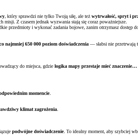
wy
, który sprawdzi nie tylko Twoją siłę, ale też
wytrwałość, spryt i p
h misji. Z czasem jednak wyzwania stają się coraz poważniejsze.
adkie przedmioty i wykonać zadania bojowe, zanim otrzymasz dostęp d
co najmniej 650 000 poziom doświadczenia
— słabsi nie przetrwają 
rowadzący do miejsca, gdzie
logika mapy przestaje mieć znaczenie…
 odpowiednim momencie
.
rawdziwy klimat zagrożenia
.
iązuje
podwójne doświadczenie
. To idealny moment, aby szybciej 