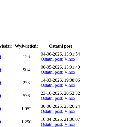
iedzi:
Wyświetleń:
Ostatni post
04-06-2026, 13:31:54
0
156
Ostatni post
:
Vinox
08-05-2026, 13:01:40
0
904
Ostatni post
:
Vinox
14-03-2026, 19:08:06
0
253
Ostatni post
:
Vinox
23-10-2025, 20:52:32
0
536
Ostatni post
:
Vinox
30-06-2025, 23:26:24
0
1 052
Ostatni post
:
Vinox
16-04-2025, 21:06:07
0
1 290
Ostatni post
:
Vinox