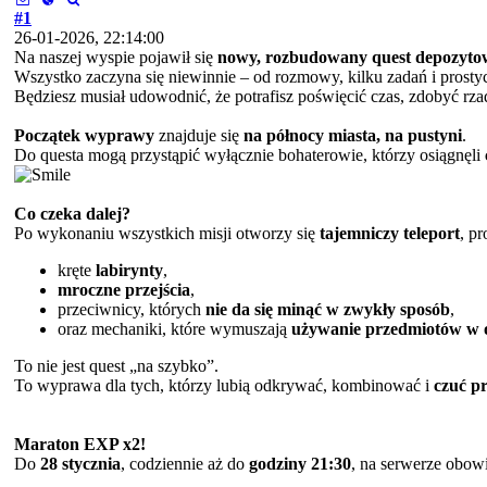
#1
26-01-2026, 22:14:00
Na naszej wyspie pojawił się
nowy, rozbudowany quest depozyto
Wszystko zaczyna się niewinnie – od rozmowy, kilku zadań i prostyc
Będziesz musiał udowodnić, że potrafisz poświęcić czas, zdobyć rz
Początek wyprawy
znajduje się
na północy miasta, na pustyni
.
Do questa mogą przystąpić wyłącznie bohaterowie, którzy osiągnęli
Co czeka dalej?
Po wykonaniu wszystkich misji otworzy się
tajemniczy teleport
, p
kręte
labirynty
,
mroczne przejścia
,
przeciwnicy, których
nie da się minąć w zwykły sposób
,
oraz mechaniki, które wymuszają
używanie przedmiotów w
To nie jest quest „na szybko”.
To wyprawa dla tych, którzy lubią odkrywać, kombinować i
czuć p
Maraton EXP x2!
Do
28 stycznia
, codziennie aż do
godziny 21:30
, na serwerze obow