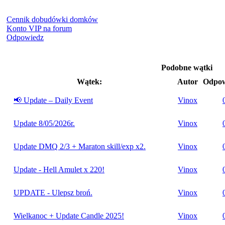
Cennik dobudówki domków
Konto VIP na forum
Odpowiedz
Podobne wątki
Wątek:
Autor
Odpow
📢 Update – Daily Event
Vinox
Update 8/05/2026r.
Vinox
Update DMQ 2/3 + Maraton skill/exp x2.
Vinox
Update - Hell Amulet x 220!
Vinox
UPDATE - Ulepsz broń.
Vinox
Wielkanoc + Update Candle 2025!
Vinox