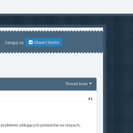
Utworz konto
Zaloguj się
Thread tools
#1
o problemu znikających potworów na respach,