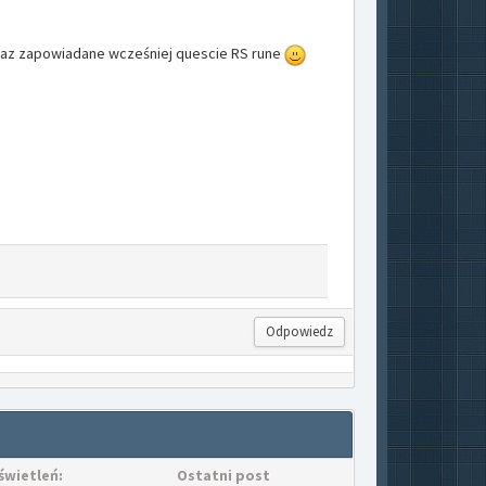
az zapowiadane wcześniej quescie RS rune
Odpowiedz
świetleń:
Ostatni post