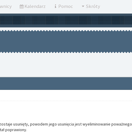
wnicy
Kalendarz
Pomoc
Skróty
' zostaje usunięty, powodem jego usunięcia jest wyeliminowanie poważneg
stał poprawiony.