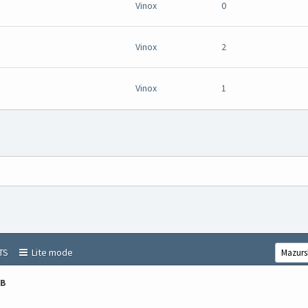
Vinox
0
Vinox
2
Vinox
1
TS
Lite mode
BB