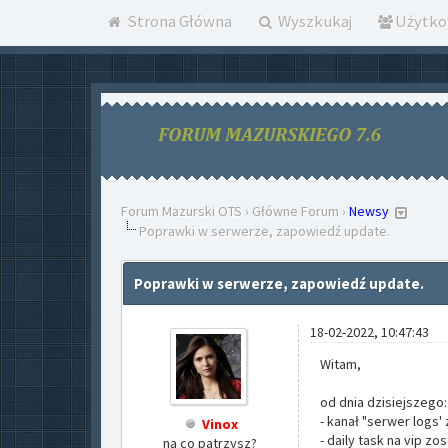
Strona Główna
Wyszkukaj
Użytko
Forum Mazurski OTS
›
Główne Forum
›
Newsy
Poprawki w serwerze, zapowiedź update.
Poprawki w serwerze, zapowiedź update.
18-02-2022, 10:47:43
Witam,
od dnia dzisiejszego:
- kanał "serwer logs
Vinox
- daily task na vip zo
na co patrzysz?