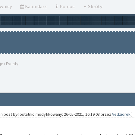
wnicy
Kalendarz
Pomoc
Skróty
je i Eventy
en post był ostatnio modyfikowany: 26-05-2021, 16:19:03 przez
Vedziorek
.)