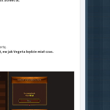
st Street IX.
ertę.
00, ew jak Vegeta będzie miał czas.