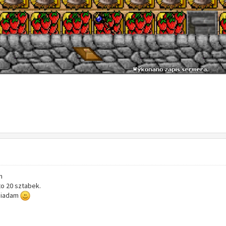
h
to 20 sztabek.
osiadam