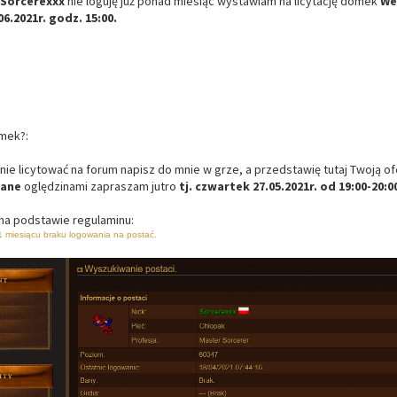
Sorcerexxx
nie loguję już ponad miesiąc wystawiam na licytację domek
We
06.2021r. godz. 15:00.
mek?:
anie licytować na forum napisz do mnie w grze, a przedstawię tutaj Twoją of
wane
oględzinami zapraszam jutro
tj. czwartek 27.05.2021r. od 19:00-20:
 na podstawie regulaminu:
 miesiącu braku logowania na postać.