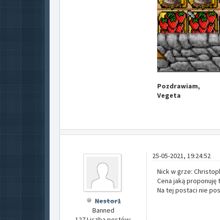
Pozdrawiam,
Vegeta
25-05-2021, 19:24:52
Nick w grze: Christop
Cena jaką proponuję 
Na tej postaci nie p
Nestor1
Banned
127 Liczba postów: