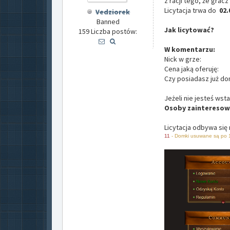
z racji tego, że gracz
Licytacja trwa do
02.
Vedziorek
Banned
Jak licytować?
159 Liczba postów:
W komentarzu:
Nick w grze:
Cena jaką oferuję:
Czy posiadasz już do
Jeżeli nie jesteś wst
Osoby zaintereso
Licytacja odbywa się
11
- Domki usuwane są po 1