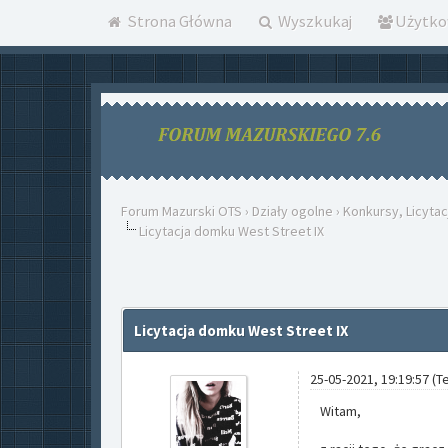
Strona Główna
Wyszkukaj
Użytko
Forum Mazurski OTS
›
Działy ogolne
›
Konkursy, Licytac
Licytacja domku West Street IX
Licytacja domku West Street IX
25-05-2021, 19:19:57
(T
Witam,