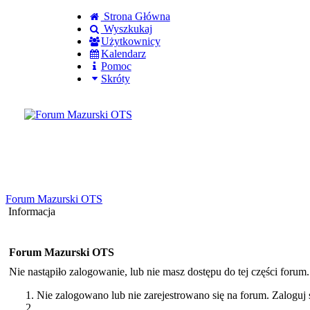
Strona Główna
Wyszkukaj
Użytkownicy
Kalendarz
Pomoc
Skróty
Zaloguj się
Utworz konto
Forum Mazurski OTS
Informacja
Forum Mazurski OTS
Nie nastąpiło zalogowanie, lub nie masz dostępu do tej części forum
Nie zalogowano lub nie zarejestrowano się na forum. Zaloguj s