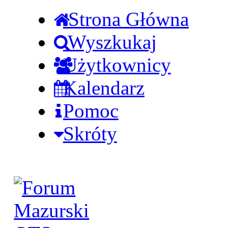
Strona Główna
Wyszkukaj
Użytkownicy
Kalendarz
Pomoc
Skróty