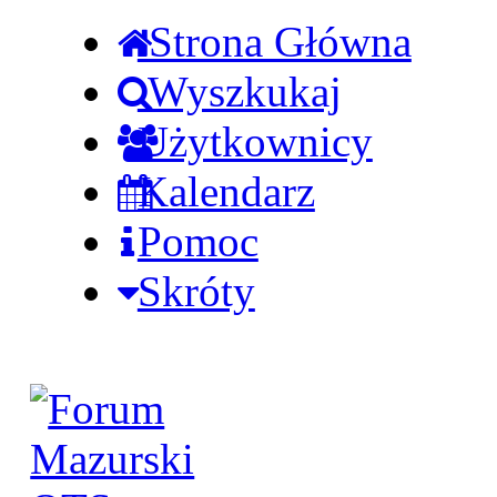
Strona Główna
Wyszkukaj
Użytkownicy
Kalendarz
Pomoc
Skróty