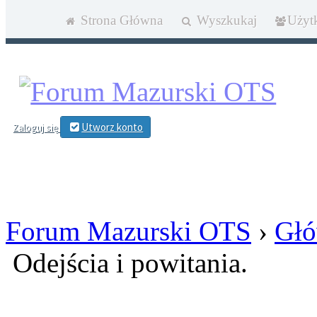
Strona Główna
Wyszkukaj
Użyt
Utworz konto
Zaloguj się
Forum Mazurski OTS
›
Głó
Odejścia i powitania.