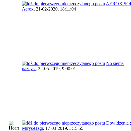
AEROX SO
Aerox
,
21-02-2020, 18:11:04
No siema
nazeyst
,
22-05-2019, 9:00:01
Dowidzenia ;
Mirys91zgr
,
17-03-2019, 3:15:55