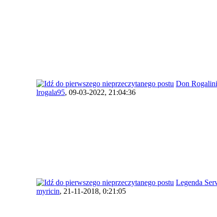
Don Rogalini
lrogala95
,
09-03-2022, 21:04:36
Legenda Ser
myricin
,
21-11-2018, 0:21:05