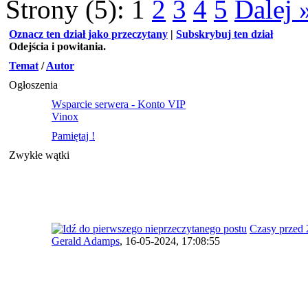
Strony (5):
1
2
3
4
5
Dalej 
Oznacz ten dział jako przeczytany
|
Subskrybuj ten dział
Odejścia i powitania.
Temat
/
Autor
Ogłoszenia
Wsparcie serwera - Konto VIP
Vinox
Pamiętaj !
Zwykłe wątki
Czasy przed
Gerald Adamps
,
16-05-2024, 17:08:55