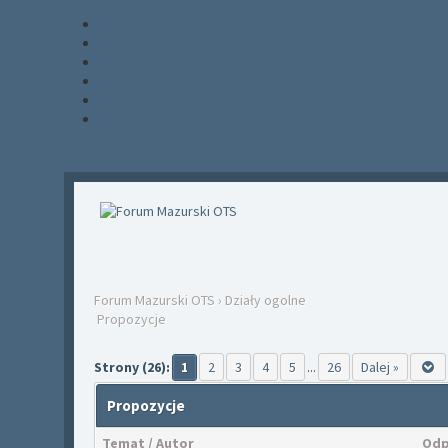
Forum Mazurski OTS
›
Działy ogolne
Propozycje
Strony (26):
2
3
4
5
26
Dalej »
1
...
Propozycje
Temat
/
Autor
Odp