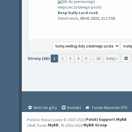
Resp bally Lord rook
StevFrench
,
09-01-2023, 11:17:03
Strony (26):
2
3
4
5
26
Dalej »
1
...
Wróć do góry
Kontakt
Forum Mazurski OTS
Polskie tłumaczenie © 2007-2026
Polski Support MyBB
Silnik forum
MyBB
, © 2002-2026
MyBB Group
.